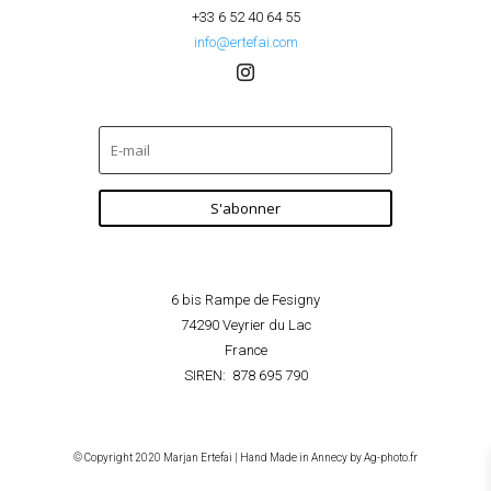
+33 6 52 40 64 55
info@ertefai.com
S'abonner
6 bis Rampe de Fesigny
74290 Veyrier du Lac
France
SIREN: 878 695 790
©
Copyright 2020 Marjan Ertefai | Hand Made in Annecy by
Ag-photo.fr